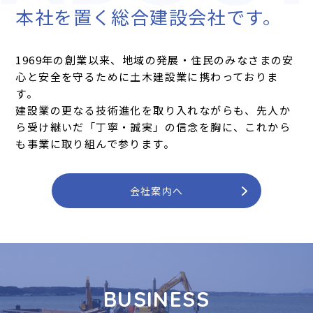
本社を置く総合建設会社です。
1969年の創業以来、地域の発展・住民のみなさまの安
心と安全を守るために土木建設業に携わっておりま
す。
建設業の更なる技術進化を取り入れながらも、先人か
ら受け継いだ「丁寧・誠実」の信念を胸に、これから
も事業に取り組んで参ります。
HOME
ホーム
会社案内へ
COMPANY
会社案内
BUSINESS
事業紹介
BUSINESS
CASES