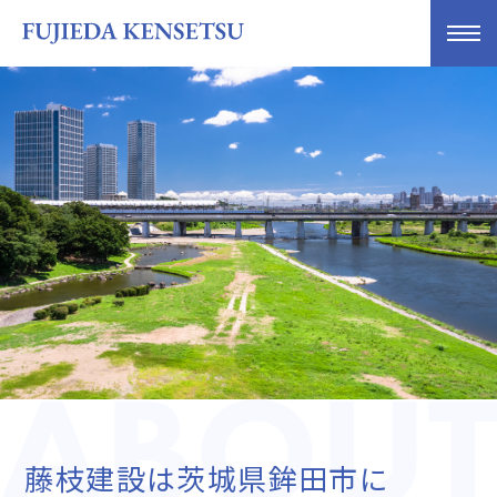
藤枝建設は茨城県鉾⽥市に